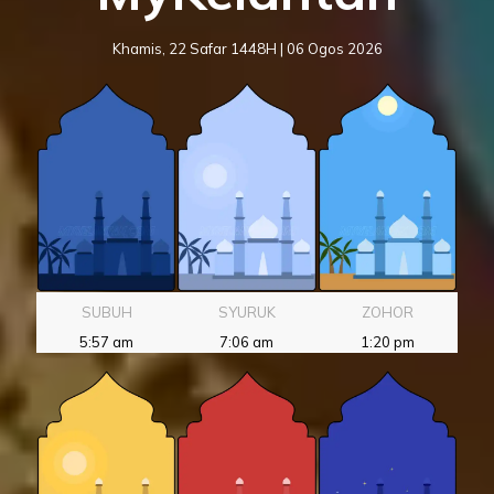
Khamis, 22 Safar 1448H | 06 Ogos 2026
SUBUH
SYURUK
ZOHOR
5:57 am
7:06 am
1:20 pm