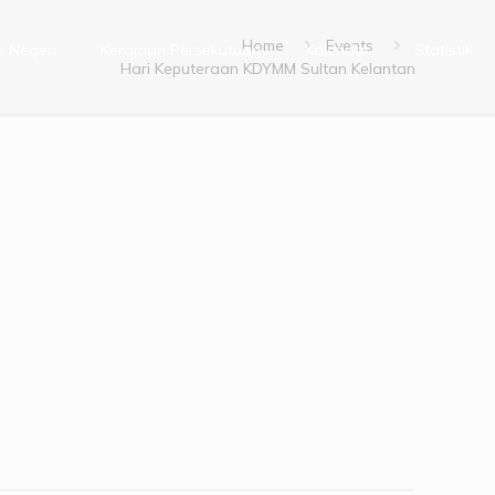
Home
Events
n Negeri
Kerajaan Persekutuan
Kalendar
Statistik
Hari Keputeraan KDYMM Sultan Kelantan