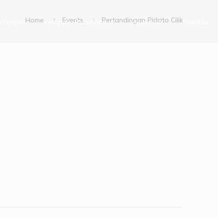
Home
Events
Pertandingan Pidato Cilik
n Negeri
Kerajaan Persekutuan
Kalendar
Statistik