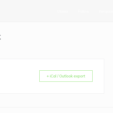
Utama
Follow
Kerajaa
k
+ iCal / Outlook export